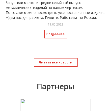
Запустили мелко и средне серийный выпуск
металлических изделий по вашим чертежам.
По ссылке можно посмотреть уже поставленные изделия.
Ждем вас для расчета. Пишите. Работаем по России,
отправка транспортными компаниями.
11.05.2022
https://spasway.ru/catalog/furniture/izgotovlenie-i-
proektirovanie-metalloizdeliy/
Подробнее
Читать все новости
Партнеры