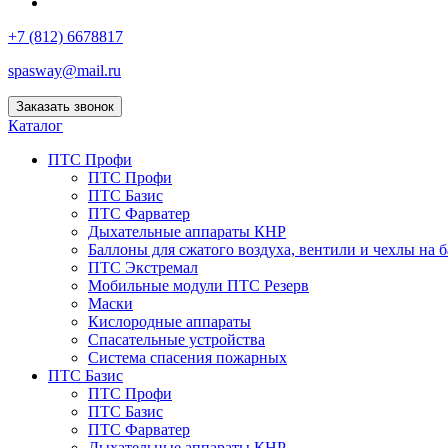
+7 (812) 6678817
spasway@mail.ru
Заказать звонок
Каталог
ПТС Профи
ПТС Профи
ПТС Базис
ПТС Фарватер
Дыхательные аппараты КНР
Баллоны для сжатого воздуха, вентили и чехлы на 
ПТС Экстремал
Мобильные модули ПТС Резерв
Маски
Кислородные аппараты
Спасательные устройства
Система спасения пожарных
ПТС Базис
ПТС Профи
ПТС Базис
ПТС Фарватер
Дыхательные аппараты КНР