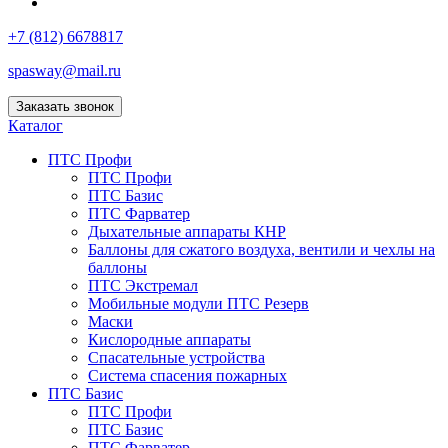
+7 (812) 6678817
spasway@mail.ru
Заказать звонок
Каталог
ПТС Профи
ПТС Профи
ПТС Базис
ПТС Фарватер
Дыхательные аппараты КНР
Баллоны для сжатого воздуха, вентили и чехлы на
баллоны
ПТС Экстремал
Мобильные модули ПТС Резерв
Маски
Кислородные аппараты
Спасательные устройства
Система спасения пожарных
ПТС Базис
ПТС Профи
ПТС Базис
ПТС Фарватер