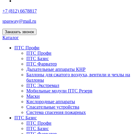
+7 (812) 6678817
spasway@mail.ru
Заказать звонок
Каталог
ПТС Профи
ПТС Профи
ПТС Базис
ПТС Фарватер
Дыхательные аппараты КНР
Баллоны для сжатого воздуха, вентили и чехлы на
баллоны
ПТС Экстремал
Мобильные модули ПТС Резерв
Маски
Кислородные аппараты
Спасательные устройства
Система спасения пожарных
ПТС Базис
ПТС Профи
ПТС Базис
ПТС Фарватер