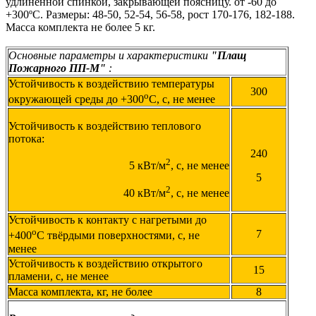
удлиненной спинкой, закрывающей поясницу. от -60 до
+300ºС. Размеры: 48-50, 52-54, 56-58, рост 170-176, 182-188.
Масса комплекта не более 5 кг.
Основные параметры и характеристики
"Плащ
Пожарного ПП-М"
:
Устойчивость к воздействию температуры
300
o
окружающей среды до +300
С, с, не менее
Устойчивость к воздействию теплового
потока:
240
2
5 кВт/м
, с, не менее
5
2
40 кВт/м
, с, не менее
Устойчивость к контакту с нагретыми до
o
7
+400
С твёрдыми поверхностями, с, не
менее
Устойчивость к воздействию открытого
15
пламени, с, не менее
Масса комплекта, кг, не более
8