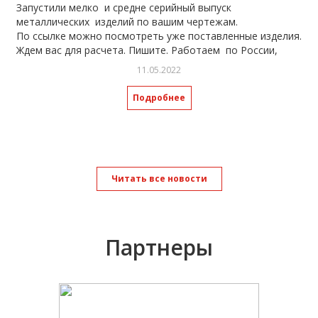
Запустили мелко и средне серийный выпуск
металлических изделий по вашим чертежам.
По ссылке можно посмотреть уже поставленные изделия.
Ждем вас для расчета. Пишите. Работаем по России,
отправка транспортными компаниями.
11.05.2022
https://spasway.ru/catalog/furniture/izgotovlenie-i-
proektirovanie-metalloizdeliy/
Подробнее
Читать все новости
Партнеры