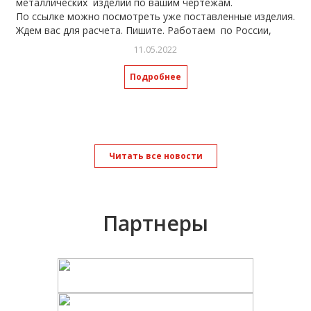
металлических изделий по вашим чертежам.
По ссылке можно посмотреть уже поставленные изделия.
Ждем вас для расчета. Пишите. Работаем по России,
отправка транспортными компаниями.
11.05.2022
https://spasway.ru/catalog/furniture/izgotovlenie-i-
proektirovanie-metalloizdeliy/
Подробнее
Читать все новости
Партнеры