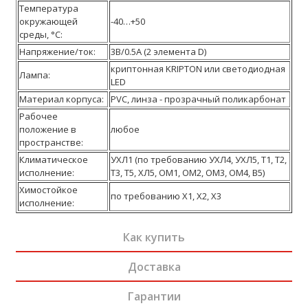
Температура
окружающей
-40…+50
среды, °С:
Напряжение/ток:
3B/0.5A (2 элемента D)
криптонная KRIPTON или светодиодная
Лампа:
LED
Материал корпуса:
PVC, линза - прозрачный поликарбонат
Рабочее
положение в
любое
пространстве:
Климатическое
УХЛ1 (по требованию УХЛ4, УХЛ5, Т1, Т2,
исполнение:
Т3, Т5, ХЛ5, OM1, OM2, OM3, OM4, В5)
Химостойкое
по требованию Х1, Х2, Х3
исполнение:
Как купить
Доставка
Гарантии