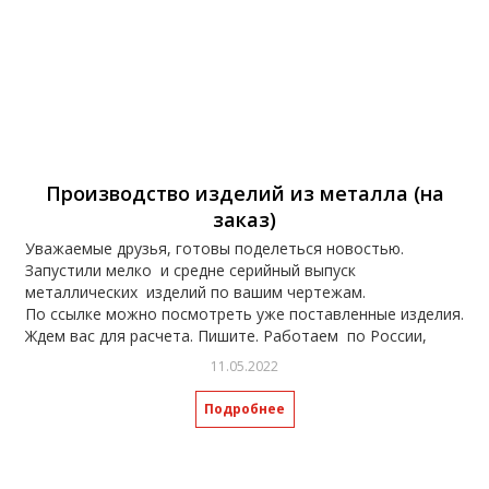
Производство изделий из металла (на
заказ)
Уважаемые друзья, готовы поделеться новостью.
Запустили мелко и средне серийный выпуск
металлических изделий по вашим чертежам.
По ссылке можно посмотреть уже поставленные изделия.
Ждем вас для расчета. Пишите. Работаем по России,
отправка транспортными компаниями.
11.05.2022
https://spasway.ru/catalog/furniture/izgotovlenie-i-
proektirovanie-metalloizdeliy/
Подробнее