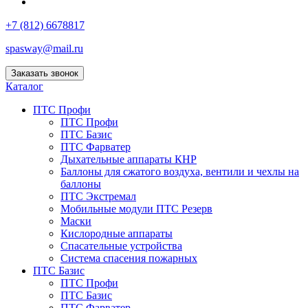
+7 (812) 6678817
spasway@mail.ru
Заказать звонок
Каталог
ПТС Профи
ПТС Профи
ПТС Базис
ПТС Фарватер
Дыхательные аппараты КНР
Баллоны для сжатого воздуха, вентили и чехлы на
баллоны
ПТС Экстремал
Мобильные модули ПТС Резерв
Маски
Кислородные аппараты
Спасательные устройства
Система спасения пожарных
ПТС Базис
ПТС Профи
ПТС Базис
ПТС Фарватер