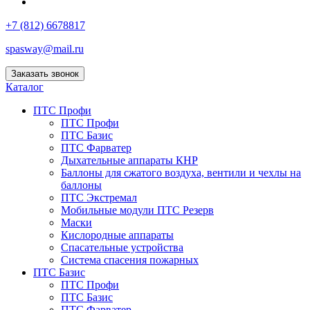
+7 (812) 6678817
spasway@mail.ru
Заказать звонок
Каталог
ПТС Профи
ПТС Профи
ПТС Базис
ПТС Фарватер
Дыхательные аппараты КНР
Баллоны для сжатого воздуха, вентили и чехлы на
баллоны
ПТС Экстремал
Мобильные модули ПТС Резерв
Маски
Кислородные аппараты
Спасательные устройства
Система спасения пожарных
ПТС Базис
ПТС Профи
ПТС Базис
ПТС Фарватер