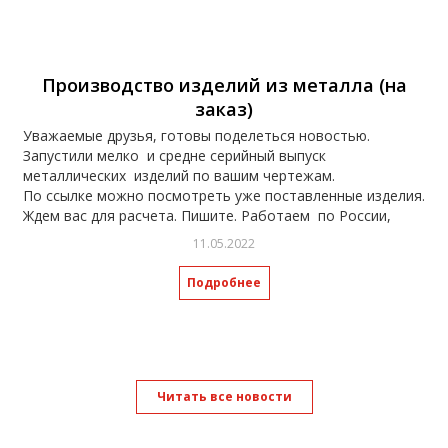
Производство изделий из металла (на
заказ)
Уважаемые друзья, готовы поделеться новостью.
Запустили мелко и средне серийный выпуск
металлических изделий по вашим чертежам.
По ссылке можно посмотреть уже поставленные изделия.
Ждем вас для расчета. Пишите. Работаем по России,
отправка транспортными компаниями.
11.05.2022
https://spasway.ru/catalog/furniture/izgotovlenie-i-
proektirovanie-metalloizdeliy/
Подробнее
Читать все новости