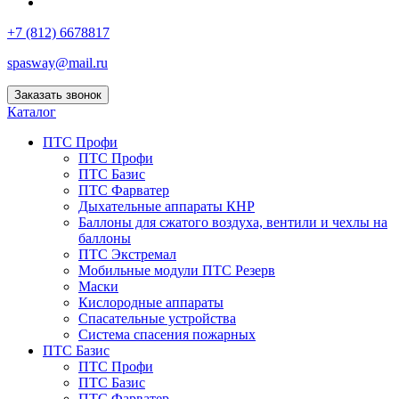
+7 (812) 6678817
spasway@mail.ru
Заказать звонок
Каталог
ПТС Профи
ПТС Профи
ПТС Базис
ПТС Фарватер
Дыхательные аппараты КНР
Баллоны для сжатого воздуха, вентили и чехлы на
баллоны
ПТС Экстремал
Мобильные модули ПТС Резерв
Маски
Кислородные аппараты
Спасательные устройства
Система спасения пожарных
ПТС Базис
ПТС Профи
ПТС Базис
ПТС Фарватер