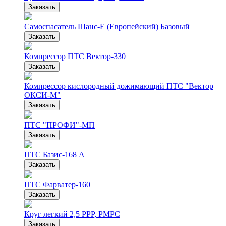
Заказать
Самоспасатель Шанс-Е (Европейский) Базовый
Заказать
Компрессор ПТС Вектор-330
Заказать
Компрессор кислородный дожимающий ПТС "Вектор
ОКСИ-М"
Заказать
ПТС "ПРОФИ"-МП
Заказать
ПТС Базис-168 А
Заказать
ПТС Фарватер-160
Заказать
Круг легкий 2,5 РРР, РМРС
Заказать