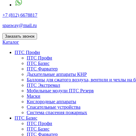
+7 (812) 6678817
spasway@mail.ru
Заказать звонок
Каталог
ПТС Профи
ПТС Профи
ПТС Базис
ПТС Фарватер
Дыхательные аппараты КНР
Баллоны для сжатого воздуха, вентили и чехлы на 
ПТС Экстремал
Мобильные модули ПТС Резерв
Маски
Кислородные аппараты
Спасательные устройства
Система спасения пожарных
ПТС Базис
ПТС Профи
ПТС Базис
ПТС Фарватер