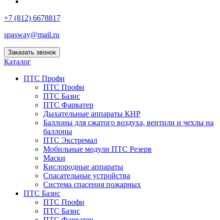
+7 (812) 6678817
spasway@mail.ru
Заказать звонок
Каталог
ПТС Профи
ПТС Профи
ПТС Базис
ПТС Фарватер
Дыхательные аппараты КНР
Баллоны для сжатого воздуха, вентили и чехлы на
баллоны
ПТС Экстремал
Мобильные модули ПТС Резерв
Маски
Кислородные аппараты
Спасательные устройства
Система спасения пожарных
ПТС Базис
ПТС Профи
ПТС Базис
ПТС Фарватер