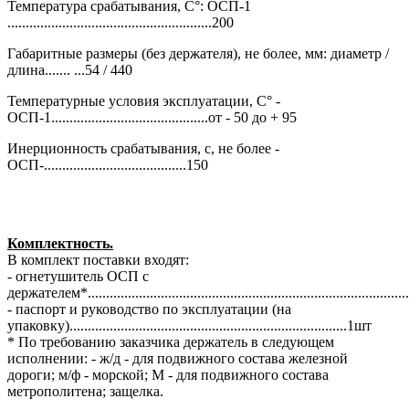
Температура срабатывания, С°: ОСП-1
........................................................200
Габаритные размеры (без держателя), не более, мм: диаметр /
длина....... ...54 / 440
Температурные условия эксплуатации, С° -
ОСП-1...........................................от - 50 до + 95
Инерционность срабатывания, с, не более -
ОСП-.......................................150
Комплектность.
В комплект поставки входят:
- огнетушитель ОСП с
держателем*.......................................................................................
- паспорт и руководство по эксплуатации (на
упаковку)............................................................................1шт
* По требованию заказчика держатель в следующем
исполнении: - ж/д - для подвижного состава железной
дороги; м/ф - морской; М - для подвижного состава
метрополитена; защелка.