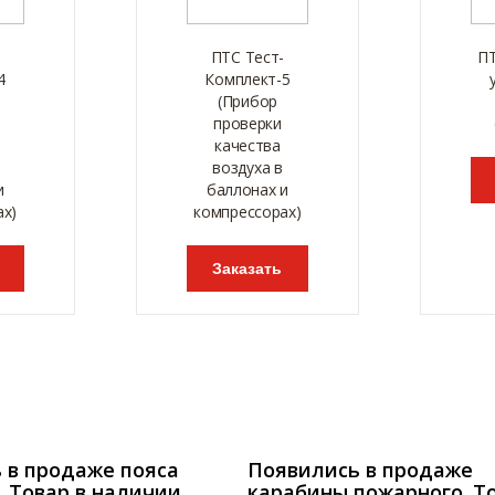
ПТС Тест-
П
4
Комплект-5
(Прибор
проверки
качества
воздуха в
и
баллонах и
ах)
компрессорах)
Заказать
 в продаже пояса
Появились в продаже
 Товар в наличии.
карабины пожарного. То