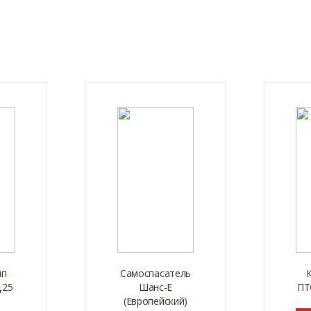
ип
Самоспасатель
.25
Шанс-Е
ПТ
(Европейский)