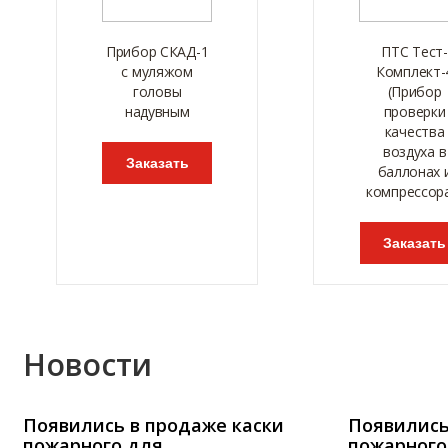
Прибор СКАД-1
ПТС Тест-
с муляжом
Комплект-
головы
(Прибор
надувным
проверки
качества
воздуха в
Заказать
баллонах 
компрессор
Заказать
Новости
Появились в продаже каски
Появились
пожарного для
пожарного.