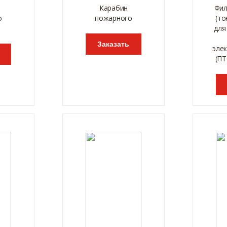
Карабин
Фил
о
пожарного
(то
для
Заказать
эле
(ПТ