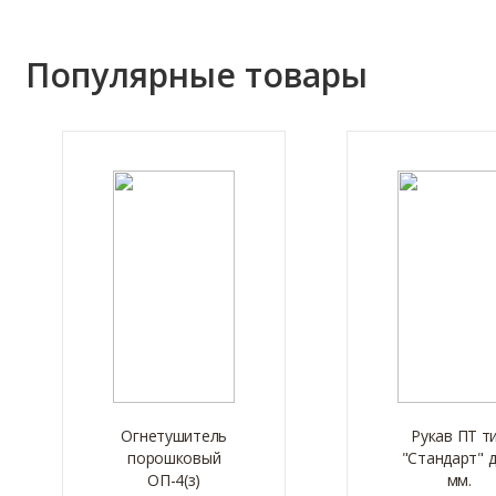
Популярные товары
Огнетушитель
Рукав ПТ т
порошковый
"Стандарт" д
ОП-4(з)
мм.