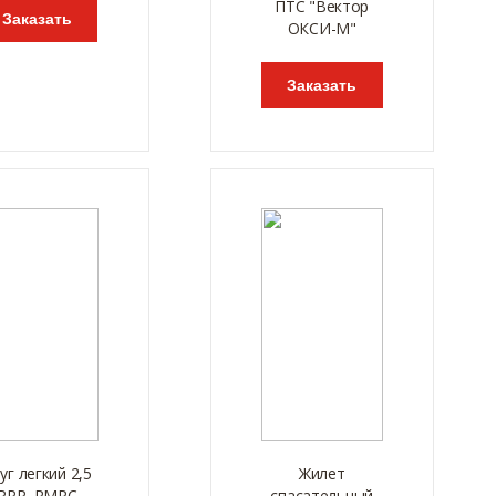
ПТС "Вектор
Заказать
ОКСИ-М"
Заказать
уг легкий 2,5
Жилет
РРР, РМРС
спасательный