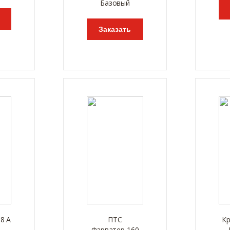
Базовый
Заказать
8 А
ПТС
Кр
Фарватер-160