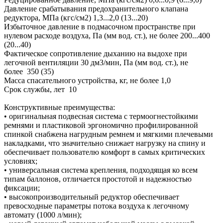
Давление срабатывания предохранительного клапана
редуктора, МПа (кгс/см2) 1,3...2,0 (13...20)
Избыточное давление в подмасочном пространстве при
нулевом расходе воздуха, Па (мм вод. ст.), не более 200...400
(20...40)
Фактическое сопротивление дыханию на выдохе при
легочной вентиляции 30 дм3/мин, Па (мм вод. ст.), не
более 350 (35)
Масса спасательного устройства, кг, не более 1,0
Срок службы, лет 10
Конструктивные преимущества:
• оригинальная подвесная система с термоогнестойкими
ремнями и пластиковой эргономично профилированной
спинкой снабжена нагрудным ремнем и мягкими плечевыми
накладками, что значительно снижает нагрузку на спину и
обеспечивает пользователю комфорт в самых критических
условиях;
• универсальная система крепления, подходящая ко всем
типам баллонов, отличается простотой и надежностью
фиксации;
• высокопроизводительный редуктор обеспечивает
превосходные параметры потока воздуха к легочному
автомату (1000 л/мин);