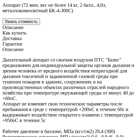
Аппарат (72 мин, вес не более 14 кг, 2 балл., 4,0л,
металлокомпозитный БK-4-300С)
Узнать стоимость
Описание
Как купить
Доставка
Гарантии
Описание
Дыхательный аппарат со сжатым воздухом ПТС "Базис"
предназначен для индивидуальной защиты органов дыхания и
зрения человека от вредного воздействия непригодной для
дыхания токсичной и задымленной газовой среды при
тушении пожаров в зданиях, сооружениях и на
производственных объектах различных отраслей народного
хозяйства при температуре окружающей среды от минус 40 до
+60oС.
Аппарат не изменяет свои технические параметры после
пребывания в среде с температурой +200oС в течение 60с и
выдерживает воздействие открытого пламени с температурой
+950oС в течение 5с
Рабочее давление в баллоне, МПа (кгс/см2) 29,4 (300)
Редуцированное давление, МПа (кгс/см2) 0,6...0,9 (6...9,0)