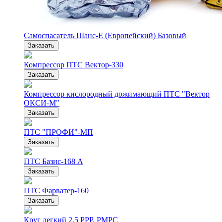
Самоспасатель Шанс-Е (Европейский) Базовый
Заказать
Компрессор ПТС Вектор-330
Заказать
Компрессор кислородный дожимающий ПТС "Вектор
ОКСИ-М"
Заказать
ПТС "ПРОФИ"-МП
Заказать
ПТС Базис-168 А
Заказать
ПТС Фарватер-160
Заказать
Круг легкий 2,5 РРР, РМРС