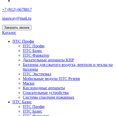
+7 (812) 6678817
spasway@mail.ru
Заказать звонок
Каталог
ПТС Профи
ПТС Профи
ПТС Базис
ПТС Фарватер
Дыхательные аппараты КНР
Баллоны для сжатого воздуха, вентили и чехлы на
баллоны
ПТС Экстремал
Мобильные модули ПТС Резерв
Маски
Кислородные аппараты
Спасательные устройства
Система спасения пожарных
ПТС Базис
ПТС Профи
ПТС Базис
ПТС Фарватер