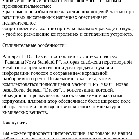
• новый легочный автомат небольшой массы с высокой
производительностью;
• равномерное избыточное давление под лицевой частью при
различных дыхательных нагрузках обеспечивает
незначительное
сопротивление дыханию при максимальном расходе воздуха;
• удобное размещение контрольных и сигнальных устройств.
Отличительные особенности:
Аппарат ПТС "Базис" поставляется с лицевой частью
"Panarama Nova Standard Р", которая снабжена переговорной
мембраной предназначенной для передачи звуковой
информации голосом с сохранением нормальной
разборчивости речи. По желанию заказчика, может
комплектоваться полнолицевой маской "FPS-7000" - новая
разработка фирмы "Drager", в конструкции которой,
объединены преимущества масок с мягкими и жесткими
корпусами, иллюминатор обеспечивает более широкое поле
обзора, устойчив к воздействию высоких температур и
химических веществ.
Как купить
Вы можете приобрести интересующие Вас товары на нашем
сайте, запросить дополнительное описание на продукцию.