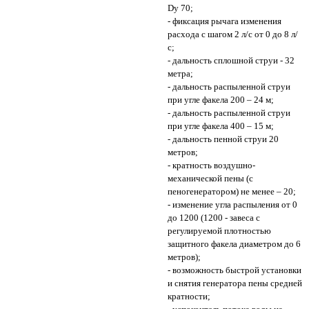
Dу 70;
- фиксация рычага изменения
расхода с шагом 2 л/с от 0 до 8 л/
с;
- дальность сплошной струи - 32
метра;
- дальность распыленной струи
при угле факела 200 – 24 м;
- дальность распыленной струи
при угле факела 400 – 15 м;
- дальность пенной струи 20
метров;
- кратность воздушно-
механической пены (с
пеногенератором) не менее – 20;
- изменение угла распыления от 0
до 1200 (1200 - завеса с
регулируемой плотностью
защитного факела диаметром до 6
метров);
- возможность быстрой установки
и снятия генератора пены средней
кратности;