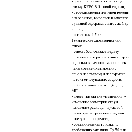
характеристикам соответствует
стволу КУРС-8 базовой модели;
- отсоединяемый плечевой ремень
с карабином, выполнен в качестве
рукавной задержки с нагрузкой до
200 кг;
- вес ствола 1,7 кг.
Технические характеристики
ствола:
- ствол обеспечивает подачу
сплошной или распыленных струй
воды или воздушно- механической
пены средней кратности (с
пеногенератором) и перекрытие
потока огнетушащих средств;
- рабочее давление от 0,4 до 0,8
МПа;
- имеет три органа управления: -
изменение геометрии струи, -
изменение расхода, - пусковой
рычаг кратковременной подачи
огнетушащих средств;
- соединительная головка по
требованию заказчика Dy 50 или