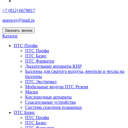
+7 (812) 6678817
spasway@mail.ru
Заказать звонок
Каталог
ПТС Профи
ПТС Профи
ПТС Базис
ПТС Фарватер
Дыхательные аппараты КНР
Баллоны для сжатого воздуха, вентили и чехлы на
баллоны
ПТС Экстремал
Мобильные модули ПТС Резерв
Маски
Кислородные аппараты
Спасательные устройства
Система спасения пожарных
ПТС Базис
ПТС Профи
ПТС Базис
ПТС Фарватер