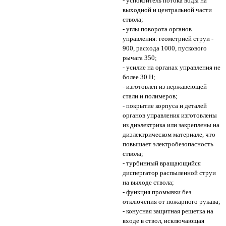
- успокоитель потока воды на
выходной и центральной части
ствола;
- углы поворота органов
управления: геометрией струи -
900, расхода 1000, пускового
рычага 350;
- усилие на органах управления не
более 30 Н;
- изготовлен из нержавеющей
стали и полимеров;
- покрытие корпуса и деталей
органов управления изготовлены
из диэлектрика или закреплены на
диэлектрическом материале, что
повышает электробезопасность
ствола;
- турбинный вращающийся
диспергатор распыленной струи
на выходе ствола;
- функция промывки без
отключения от пожарного рукава;
- конусная защитная решетка на
входе в ствол, исключающая