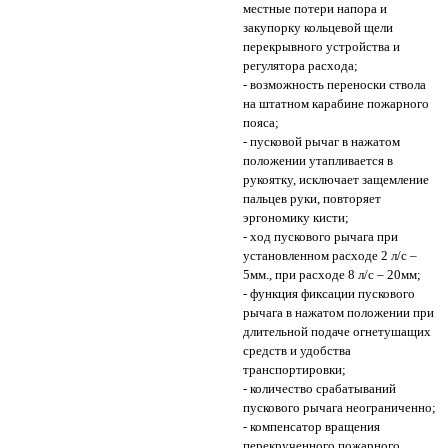
местные потери напора и
закупорку кольцевой щели
перекрывного устройства и
регулятора расхода;
- возможность переноски ствола
на штатном карабине пожарного
пояса;
- пусковой рычаг в нажатом
положении утапливается в
рукоятку, исключает защемление
пальцев руки, повторяет
эргономику кисти;
- ход пускового рычага при
установленном расходе 2 л/с –
5мм., при расходе 8 л/с – 20мм;
- функция фиксации пускового
рычага в нажатом положении при
длительной подаче огнетушащих
средств и удобства
транспортировки;
- количество срабатываний
пускового рычага неограниченно;
- компенсатор вращения
перекрученного пожарного