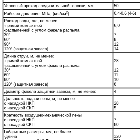
Условный проход соединительной головки, мм
50
2
0,4-0,6 (4-6)
Рабочее давление, МПа, (кгс/см
)
Расход воды, л/с, не менее:
-прямой компактной
6,0
-распыленной с углом факела распыла:
30°
7
60°
9
90°
12
120° (защитная завеса)
14
Длина струи, м, не менее:
-прямой компактной
28
-распыленной с углом факела распыла
30°
12
60°
11
90°
10
120° (защитная завеса)
8
Диаметр факела защитной завесы, м, не менее:
4
Дальность подачи пены, м, не менее
с насадкой НКП
28
с насадкой СКП
5
Кратность воздушно-механической пены
с насадкой НКП
7
с насадкой СКП
80
Габаритные размеры, мм, не более
-длина
320