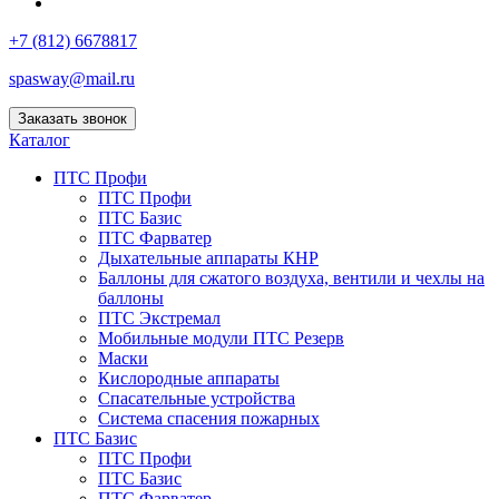
+7 (812) 6678817
spasway@mail.ru
Заказать звонок
Каталог
ПТС Профи
ПТС Профи
ПТС Базис
ПТС Фарватер
Дыхательные аппараты КНР
Баллоны для сжатого воздуха, вентили и чехлы на
баллоны
ПТС Экстремал
Мобильные модули ПТС Резерв
Маски
Кислородные аппараты
Спасательные устройства
Система спасения пожарных
ПТС Базис
ПТС Профи
ПТС Базис
ПТС Фарватер