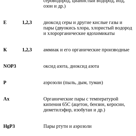
сероводород, цианистый водород, йод,
озон и др.)
Е
1,2,3
диоксид серы и другие кислые газы и
пары (двуокись хлора, хлористый водород
и хлорорганические ядохимикаты
К
1,2,3
аммиак и его органические производные
NOР3
оксид азота, диоксид азота
Р
аэрозоли (пыль, дым, туман)
Ах
Органические пары с температурой
кипения 65С (ацетон, бензин, керосин,
диметилэфир, изобутан и др.)
Н
gP3
Пары ртути и аэрозоли