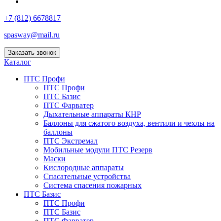
+7 (812) 6678817
spasway@mail.ru
Заказать звонок
Каталог
ПТС Профи
ПТС Профи
ПТС Базис
ПТС Фарватер
Дыхательные аппараты КНР
Баллоны для сжатого воздуха, вентили и чехлы на
баллоны
ПТС Экстремал
Мобильные модули ПТС Резерв
Маски
Кислородные аппараты
Спасательные устройства
Система спасения пожарных
ПТС Базис
ПТС Профи
ПТС Базис
ПТС Фарватер