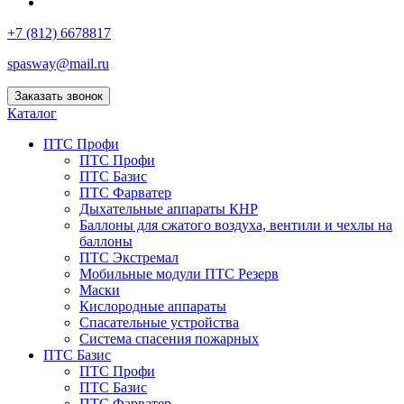
+7 (812) 6678817
spasway@mail.ru
Заказать звонок
Каталог
ПТС Профи
ПТС Профи
ПТС Базис
ПТС Фарватер
Дыхательные аппараты КНР
Баллоны для сжатого воздуха, вентили и чехлы на
баллоны
ПТС Экстремал
Мобильные модули ПТС Резерв
Маски
Кислородные аппараты
Спасательные устройства
Система спасения пожарных
ПТС Базис
ПТС Профи
ПТС Базис
ПТС Фарватер