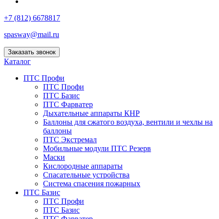
+7 (812) 6678817
spasway@mail.ru
Заказать звонок
Каталог
ПТС Профи
ПТС Профи
ПТС Базис
ПТС Фарватер
Дыхательные аппараты КНР
Баллоны для сжатого воздуха, вентили и чехлы на
баллоны
ПТС Экстремал
Мобильные модули ПТС Резерв
Маски
Кислородные аппараты
Спасательные устройства
Система спасения пожарных
ПТС Базис
ПТС Профи
ПТС Базис
ПТС Фарватер