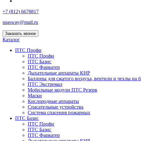
+7 (812) 6678817
spasway@mail.ru
Заказать звонок
Каталог
ПТС Профи
ПТС Профи
ПТС Базис
ПТС Фарватер
Дыхательные аппараты КНР
Баллоны для сжатого воздуха, вентили и чехлы на 
ПТС Экстремал
Мобильные модули ПТС Резерв
Маски
Кислородные аппараты
Спасательные устройства
Система спасения пожарных
ПТС Базис
ПТС Профи
ПТС Базис
ПТС Фарватер
Дыхательные аппараты КНР